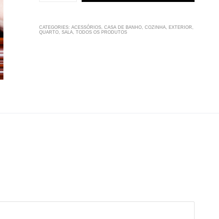
CATEGORIES:
ACESSÓRIOS
,
CASA DE BANHO
,
COZINHA
,
EXTERIOR
,
QUARTO
,
SALA
,
TODOS OS PRODUTOS