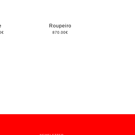
e
Roupeiro
0
€
870.00
€