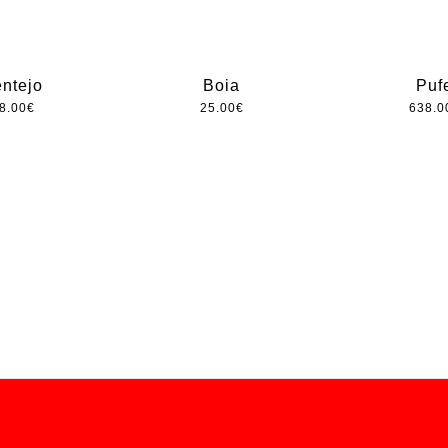
entejo
Boia
Puf
8.00
€
25.00
€
638.0