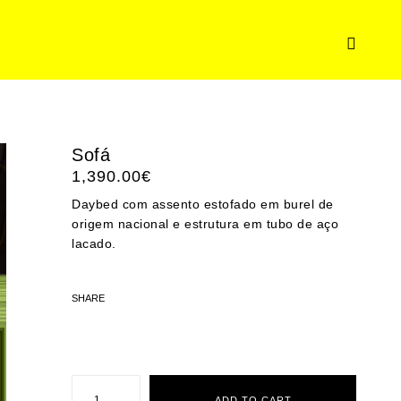
Sofá
1,390.00
€
Daybed com assento estofado em burel de
origem nacional e estrutura em tubo de aço
lacado.
SHARE
Sofá
quantity
ADD TO CART