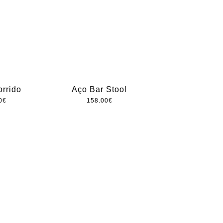
orrido
Aço Bar Stool
0
€
158.00
€