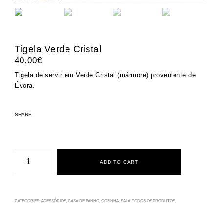
Tigela Verde Cristal
40.00
€
Tigela de servir em Verde Cristal (mármore) proveniente de
Évora.
SHARE
Tigela
Verde
ADD TO CART
Cristal
quantity
CATEGORIES:
ACESSÓRIOS
,
CASA DE BANHO
,
COZINHA
,
SALA
,
TODOS OS PRODUTOS