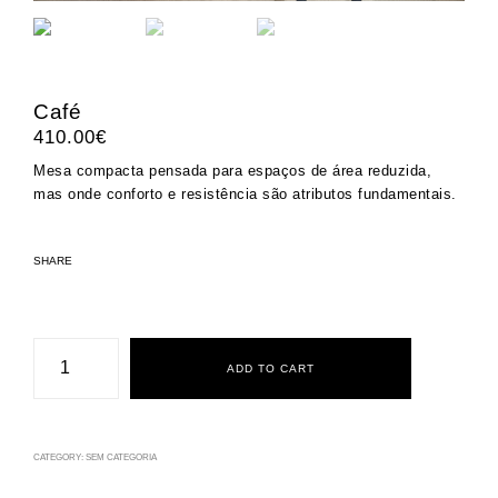
Café
410.00
€
Mesa compacta pensada para espaços de área reduzida,
mas onde conforto e resistência são atributos fundamentais.
SHARE
Café
quantity
ADD TO CART
CATEGORY:
SEM CATEGORIA