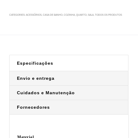
CATEGORIES:
ACESSÓRIOS
,
CASA DE BANHO
,
COZINHA
,
QUARTO
,
SALA
,
TODOS OS PRODUTOS
Especificações
Envio e entrega
Cuidados e Manutenção
Fornecedores
Material