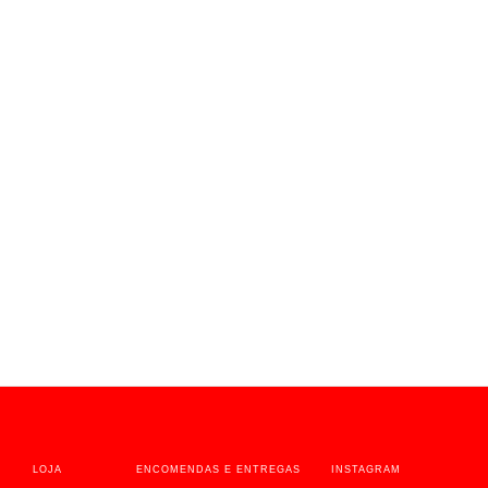
Um país por quem o faz
Posts
navigation
LOJA
ENCOMENDAS E ENTREGAS
INSTAGRAM