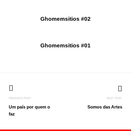
Ghomemsitios #02
Ghomemsitios #01
Navegação
de
artigos
PREVIOUS POST
NEXT POST
Um país por quem o
Somos das Artes
faz