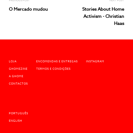
artigos
PREVIOUS POST
NEXT POST
O Mercado mudou
Stories About Home
Activism - Christian
Haas
LOJA
ENCOMENDAS E ENTREGAS
INSTAGRAM
GHOMEZINE
TERMOS E CONDIÇÕES
A GHOME
CONTACTOS
PORTUGUÊS
ENGLISH