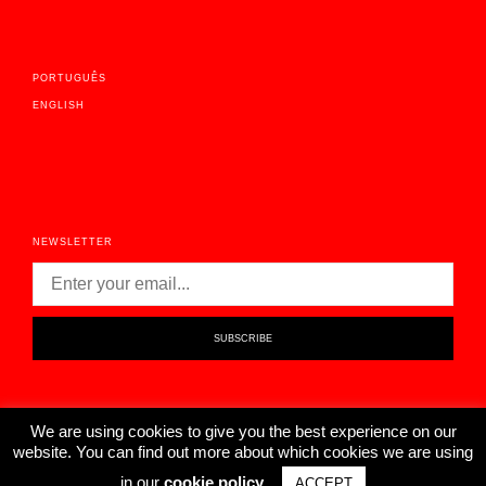
PORTUGUÊS
ENGLISH
NEWSLETTER
We are using cookies to give you the best experience on our
website. You can find out more about which cookies we are using
GHOME © 2020
in our
cookie policy
.
ACCEPT