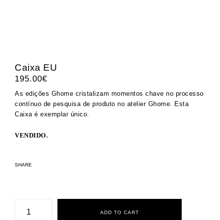
Caixa EU
195.00
€
As edições Ghome cristalizam momentos chave no processo
contínuo de pesquisa de produto no atelier Ghome. Esta
Caixa é exemplar único.
VENDIDO.
SHARE
Caixa
EU
ADD TO CART
quantity