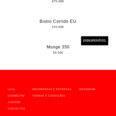
675.00
€
Bistro Corrido EU
570.00
€
INDISPONÍVEL
Munge 350
50.00
€
LOJA
ENCOMENDAS E ENTREGAS
INSTAGRAM
GHOMEZINE
TERMOS E CONDIÇÕES
A GHOME
CONTACTOS