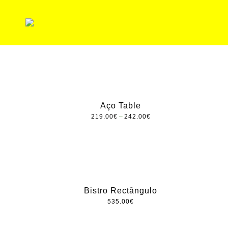
Skip
to
content
Originalmente
G
Português
h
o
m
Aço Table
e
–
219.00
€
242.00
€
Bistro Rectângulo
535.00
€